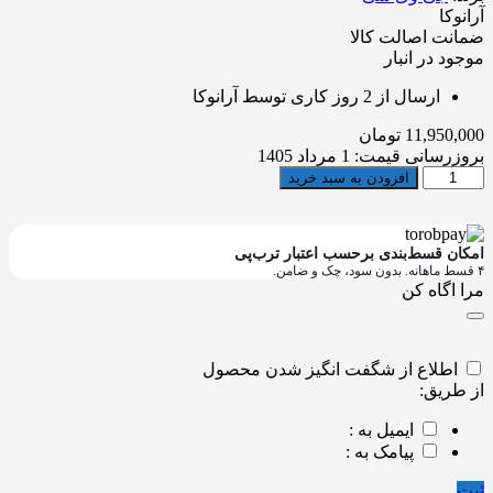
آرانوکا
ضمانت اصالت کالا
موجود در انبار
ارسال از 2 روز کاری توسط آرانوکا
11,950,000
تومان
بروزرسانی قیمت:
1 مرداد 1405
بلندگو
افزودن به سبد خرید
جی
وی
سی
امکان قسط‌بندی برحسب اعتبار ترب‌پی
مدل
۴ قسط ماهانه. بدون سود، چک و ضامن.
CS-
مرا اگاه کن
HX639
quantity
اطلاع از شگفت انگیز شدن محصول
از طریق:
ایمیل به :
پیامک به :
ثبت