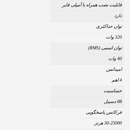
قابلیت نصب همراه با آمپلی فایر
دارد
توان حداکثری
320 وات
توان اسمی (RMS)
40 وات
امپدانس
4 اهم
حساسیت
88 دسیبل
فرکانس پاسخگویی
30-25000 هرتز