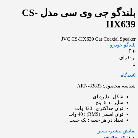
بلندگو جی وی سی مدل CS-
HX639
JVC CS-HX639 Car Coaxial Speaker
بلندگو خودرو
0
از 0 رای
0
دیدگاه
شناسه محصول:
ARN-83833
شکل : دایره ای
سایز : 6.5 اینچ
توان حداکثری : 320 وات
توان اسمی (RMS) : 40 وات
تعداد در هر جعبه : یک جفت
نمایش بیشتر
- بستن
برند:
جی وی سی