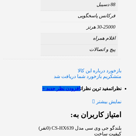
88 دسیبل
فرکانس پاسخگویی
30-25000 هرتز
اقلام همراه
پیچ و اتصالات
بازخورد درباره این کالا
متشکریم بازخورد شما دریافت شد
نظرات
مفید ترین نظرات
افزودن نظر جدید +
نمایش بیشتر
امتیاز کاربران به:
بلندگو جی وی سی مدل CS-HX639
(0نفر)
کیفیت ساخت