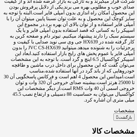
شرکت قرار میگیرند و به تازگی به بازار عرضه شده اند و از کیفیت
صدای خوب و مطلوبی بهره می برند.یکی از دلایل پرفروش بودن
این محصول امکان راه اندازی بدون آمپلی فایر است.البته با توجه به
سایز کوچک این محصول و به علت توان نسبتا پایین میتوان آن را با
آمپلی فایر استفاده و از توان بالای آن بهره برد.در مجموع این
اسپیکر را به کسانی که قصد استفاده بدون آمپلی فایر و یا یک
سیستم سبک را دارند پیشنهاد میکنیم. تیوتر دام و صفحه کربن به
کار گرفته شده در HX639 جی وی سی نوید صدایی با کیفیت و
پرجزئیات را به شنونده میدهد.میتوانید JVC CS-HX639 را بدون
آمپلی فایر با عموم پخش های رایج بازار استفاده کنید.ابعاد این
اسپیکر کواکسیال 6.5 اینچ و گرد است. با توجه به این مشخصات
می‌توان گفت که این محصول برای داخل درب ماشین و طاقچه
خودروهایی که از باند گرد در آنها استفاده شده،مناسب
است.امپدانس این محصول 4 اهم است و فرکانس پاسخگویی آن 30
تا 25000 هرتز است.بیشینه صدای خروجی آن 320 وات و توان
خروجی اسمی آن 40 وات RMS است.از دیگر مشخصات این
کواکسیال می‌توان به حساسیت 88 دسیبلی و ارتفاع نصب 45.5
میلی متری آن اشاره کرد.
مشخصات
بازگشت
مشخصات کالا