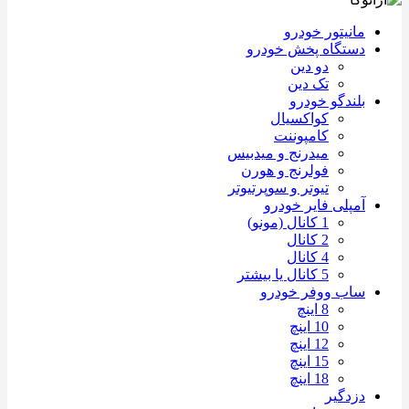
مانیتور خودرو
دستگاه پخش خودرو
دو دین
تک دین
بلندگو خودرو
کواکسیال
کامپوننت
میدرنج و میدبیس
فولرنج و هورن
تیوتر و سوپرتیوتر
آمپلی فایر خودرو
1 کانال (مونو)
2 کانال
4 کانال
5 کانال یا بیشتر
ساب ووفر خودرو
8 اینچ
10 اینچ
12 اینچ
15 اینچ
18 اینچ
دزدگیر