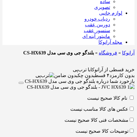
ساده
تصویری
لوازم جانبی
ردیاب خودرو
دوربین عقب
سنسور عقب
مانیتور آینه ای
مجله آرانوکا
آرانوکا
»
فروشگاه
»
بلندگو جی وی سی مدل CS-HX639
خرید قسطی از آرانوکا
با ترب‌پی
بدون کارمزد
۴ قسط
بدون چک
بدون ضامن
بازخورد شما درباره بلندگو جی وی سی مدل CS-HX639
نام کالا صحیح نیست
عکس های کالا مناسب نیست
مشخصات فنی کالا صحیح نیست
توضیحات کالا صحیح نیست