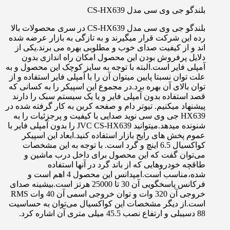
بلندگو جی وی سی مدل CS-HX639
بلندگو جی وی سی مدل CS-HX639 در سری محصولات بالا
رده این شرکت قرار میگیرند و به تازگی به بازار عرضه شده
اند و از کیفیت صدای خوب و مطلوبی بهره می برند.یکی از
دلایل پرفروش بودن این محصول امکان راه اندازی بدون
آمپلی فایر است.البته با توجه به سایز کوچک این محصول و به
علت توان نسبتا پایین میتوان آن را با آمپلی فایر استفاده و از
توان بالای آن بهره برد.در مجموع این اسپیکر را به کسانی که
قصد استفاده بدون آمپلی فایر و یا یک سیستم سبک را دارند
پیشنهاد میکنیم. تیوتر دام و صفحه کربن به کار گرفته شده در
HX639 جی وی سی نوید صدایی با کیفیت و پرجزئیات را به
شنونده میدهد.میتوانید JVC CS-HX639 را بدون آمپلی فایر با
عموم پخش های رایج بازار استفاده کنید.ابعاد این اسپیکر
کواکسیال 6.5 اینچ و گرد است. با توجه به این مشخصات
می‌توان گفت که این محصول برای داخل درب ماشین و
طاقچه خودروهایی که از باند گرد در آنها استفاده
شده،مناسب است.امپدانس این محصول 4 اهم است و
فرکانس پاسخگویی آن 30 تا 25000 هرتز است.بیشینه صدای
خروجی آن 320 وات و توان خروجی اسمی آن 40 وات RMS
است.از دیگر مشخصات این کواکسیال می‌توان به حساسیت
88 دسیبلی و ارتفاع نصب 45.5 میلی متری آن اشاره کرد.