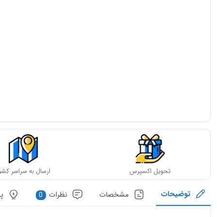
تع
تحویل اکسپرس
ارسال به سراسر کشو
توضیحات
مشخصات
نظرات
پ
0