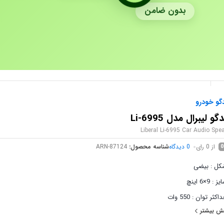
بدون ضامن
دگو خودرو
گو لیبرال مدل Li-6995
Liberal Li-6995 Car Audio Spe
از 0 رای
0
دیدگاه
شناسه محصول:
ARN-87124
0
کل : بیضی
ز : 9×6 اینچ
اکثر توان : 550 وات
ش بیشتر
ان اسمی : 60 وات RMS