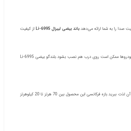
 صدا را به شما ارائه می‌دهد.
باند بیضی لیبرال Li-6995
از کیفیت
محدوده فرکانسی بسیار خوب این محصول باعث شده که به شما این اجازه را بدهد تمام جزئیات موسیقیایی خود را بشنوید و از کیفیت صدای بی‌نظیر آن لذت ببرید.بازه فرکانسی این محصول بین 70 هرتز تا 20 کیلوهرتز