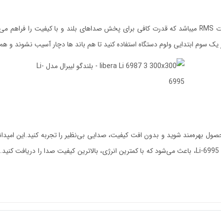
حداکثر توان خروجی این باند 550 وات بوده و توان اسمی آن 60 وات RMS میباشد که قدرت کافی برای پخش صداهای
بسیار آسان کرده است.همچنین حساسیت 91 دسیبلی باند لیبرال Li-6995، باعث می‌شود که با کمترین انرژی،