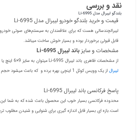
نقد و بررسی
بلندگو لیبرال مدل Li-6995
قیمت و خرید بلندگو خودرو لیبرال مدل Li-6995
لیبرالچندسالی هست که برای علاقمندان به سیستم‌های صوتی خودرو طرا
قابل قبولی برخوردار بوده و بسیار خوش ساخت میباشد.
مشخصات و سایز
باند لیبرال Li-6995
از مشخصات ظاهری باند لیبرال Li-6995 میتوان به سایز 9×6 اینچ یا بیضی آن اشاره کرد که مناسب برای طاقچه خودرو میباشد.چه بسا که در بعضی خودروها ممکن است روی درب هم نصب بشود.بلندگو بیضی Li-6995
لیبرال
از یک وویس کوئل 1 اینچی بهره برده و که باعث میشود حجم صدای حیرت انگیزی را از خود منتشر کند.
پاسخ فرکانسی باند لیبرال Li-6995
است.بازه ای بسیار قابل اندازه گیری برای شنوایی و شنیدن مطلوب ت