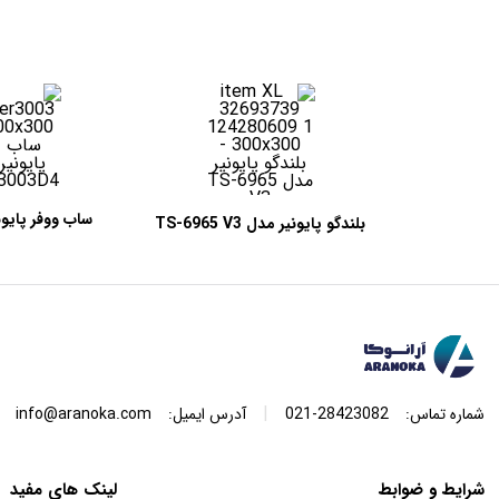
بلندگو پایونیر مدل TS-6965 V3
003D4
|
شماره تماس:
28423082-021
آدرس ایمیل:
info@aranoka.com
شرایط و ضوابط
لینک های مفید