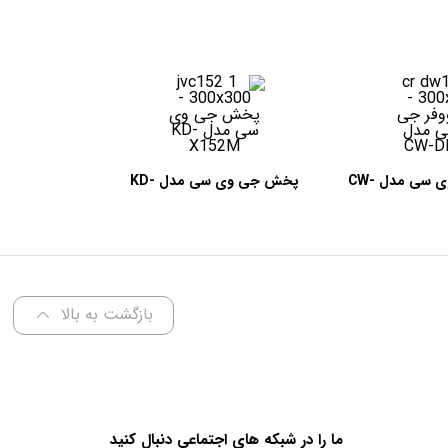
ساب ووفر جی وی سی مدل CW-
پخش جی وی سی مدل KD-
X152M
DR1
بازگشت به بالا
ما را در شبکه های اجتماعی دنبال کنید