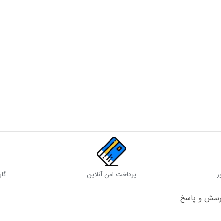
داد در هر جعبه : یک جفت
ر
پرداخت امن آنلاین
گار
رسش و پاسخ