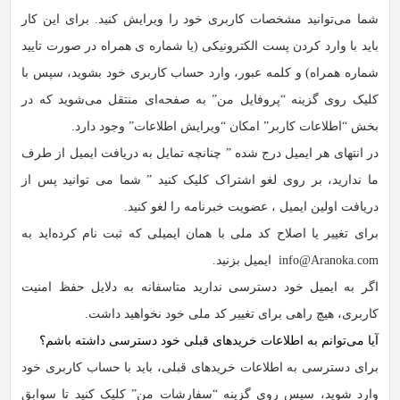
شما می‏‌توانید مشخصات کاربری خود را ویرایش کنید. برای این کار
باید با وارد کردن پست الکترونیکی (یا شماره ی همراه در صورت تایید
شماره همراه) و کلمه عبور، وارد حساب کاربری خود بشوید، سپس با
کلیک روی گزینه “پروفایل من” به صفحه‏‌ای منتقل می‏‌شوید که در
بخش “اطلاعات کاربر” امکان “ویرایش اطلاعات” وجود دارد.
در انتهای هر ایمیل درج شده ” چنانچه تمایل به دریافت ایمیل از طرف
ما ندارید، بر روی لغو اشتراک کلیک کنید ” شما می توانید پس از
دریافت اولین ایمیل ، عضویت خبرنامه را لغو کنید.
برای تغییر یا اصلاح کد ملی با همان ایمیلی که ثبت نام کرده‏‌اید به
info@Aranoka.com ایمیل بزنید.
اگر به ایمیل خود دسترسی ندارید متاسفانه به دلایل حفظ امنیت
کاربری، هیچ راهی برای تغییر کد ملی خود نخواهید داشت.
آیا می‌‏توانم به اطلاعات خریدهای قبلی خود دسترسی داشته باشم؟
برای دسترسی به اطلاعات خریدهای قبلی، باید با حساب کاربری خود
وارد شوید، سپس روی گزینه “سفارشات من” کلیک کنید تا سوابق