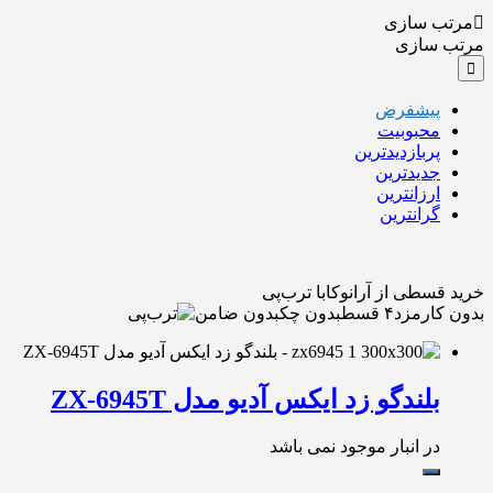
مرتب سازی
مرتب سازی
پیشفرض
محبوبیت
پربازدیدترین
جدیدترین
ارزانترین
گرانترین
خرید قسطی از آرانوکا
با ترب‌پی
بدون کارمزد
۴ قسط
بدون چک
بدون ضامن
بلندگو زد ایکس آدیو مدل ZX-6945T
در انبار موجود نمی باشد