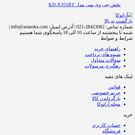
پخش جی وی سی مدل KD-X351BT
بازگشت به بالا
شماره تماس:
28423082-021
|
آدرس ایمیل:
info@aranoka.com
|
شنبه تا پنجشنبه از ساعت 10 الی 18 پاسخگوی شما هستیم
شرایط و ضوابط
راهنمای خرید
شیوه های پرداخت
سوالات متداول
رهگیری مرسولات
لینک های مفید
قوانین
حریم خصوصی
بازگرداندن کالا
مجله آرانوکا
خرید
حساب کاربری
فروشگاه