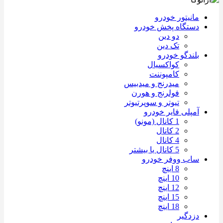
مانیتور خودرو
دستگاه پخش خودرو
دو دین
تک دین
بلندگو خودرو
کواکسیال
کامپوننت
میدرنج و میدبیس
فولرنج و هورن
تیوتر و سوپرتیوتر
آمپلی فایر خودرو
1 کانال (مونو)
2 کانال
4 کانال
5 کانال یا بیشتر
ساب ووفر خودرو
8 اینچ
10 اینچ
12 اینچ
15 اینچ
18 اینچ
دزدگیر