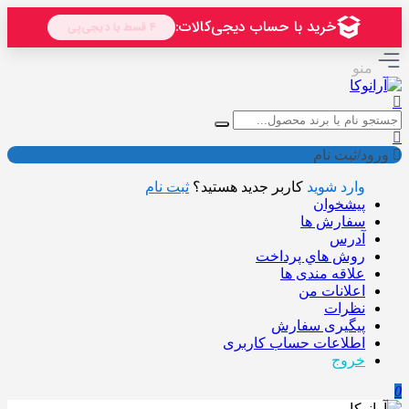
منو
ورود/ثبت نام
وارد شوید
کاربر جدید هستید؟
ثبت نام
پیشخوان
سفارش ها
آدرس
روش هاي پرداخت
علاقه مندی ها
اعلانات من
نظرات
پیگیری سفارش
اطلاعات حساب كاربری
خروج
0