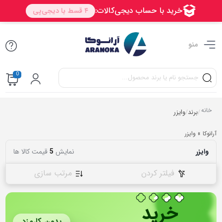
منو
0
خانه
برند
وایزر
/
/
آرانوکا
»
وایزر
وایزر
نمایش
5
قیمت کالا ها
فیلتر کردن
مرتب سازی
خرید
بدون کارمزد