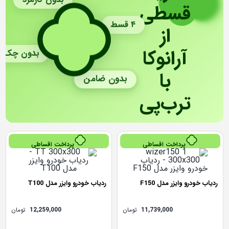
قسطی
۴ قسط
از
آرانوکا
بدون چک
با
بدون ضامن
ترب‌پی
پرداخت اقساطی
پرداخت اقساطی
ردیاب خودرو وایزر مدل F150
ردیاب خودرو وایزر مدل T100
11,739,000
تومان
12,259,000
تومان