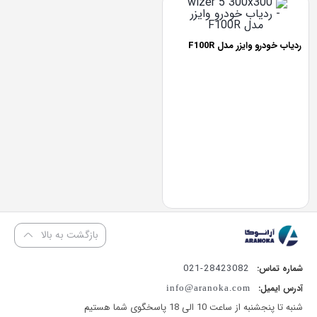
د قسطی با ترب‌پی بدون کارمزد
پرداخت اقساطی
•
خرید قسطی با ترب‌پی بدون کارم
ردیاب خودرو وایزر مدل F100R
بازگشت به بالا
28423082-021
شماره تماس:
آدرس ایمیل:
info@aranoka.com
شنبه تا پنجشنبه از ساعت 10 الی 18 پاسخگوی شما هستیم