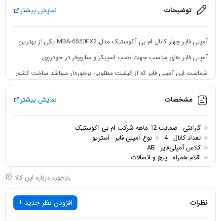
توضیحات
نمایش بیشتر
آمپلی فایر چهار کانال ام بی آکوستیک مدل MBA-6550FX2 یکی از بهترین
آمپلی فایر های مناسب جهت نصب اسپیکر و سابووفر در خودروی
شماست.این آمپلی فایر که از کیفیت مطلوبی برخوردار میباشد ساخت کشور
چین بوده و از صدای قابل قبولی برخوردارست.توان خروجی حداکثری ام بی
مشخصات
نمایش بیشتر
آکوستیک 6550FX2 برابر با 3000 وات بوده و یک آمپلی فایر 4 کانال
میباشد.لازم به ذکر است این آمپلی فایر از قابلیت پل زنی نیز
گارانتی
ضمانت 12 ماهه شرکت ام بی آکوستیک
برخوردارست.6550FX2 ام بی آکوستیک دارای توان اسمی 80×4 وات بر روی
تعداد کانال
4
نوع آمپلی فایر
استریو
کلاس آمپلی‌فایر
AB
4 اهم،110×4 بر روی 2 اهم و 220×2 وات در حالت پل (Bridge) میباشد.
اقلام همراه
پیچ و اتصالات
بازخورد درباره این کالا
نظرات
افزودن نظر جدید +