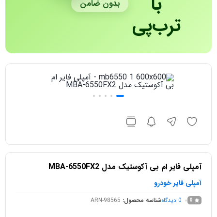
با
بدون ضامن
ترب‌پی
آمپلی‌ فایر ام‌ بی آکوستیک مدل MBA-6550FX2
آمپلی فایر خودرو
0
دیدگاه
شناسه محصول:
ARN-98565
0