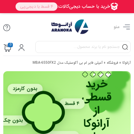
منو
0
آرانوکا
»
فروشگاه
»
آمپلی‌ فایر ام‌ بی آکوستیک مدل MBA-6550FX2
خرید
بدون کارمزد
قسطی
۴ قسط
از
آرانوکا
بدون چک