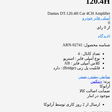
120.4H
Dantax DT-120.4H Car 4CH Amplifier
آمپلی فایر خودرو
0
از 0 رای
0
دیدگاه
شناسه محصول:
ARN-92741
تعداد کانال : 4
نوع آمپلی فایر : استریو
کلاس آمپلی فایر : AB
قابلیت پل زنی (Bridge) : دارد
نمایش بیشتر
- بستن
برند:
دنتکس
آرانوکا
ضمانت اصالت کالا
موجود در انبار
ارسال از 2 روز کاری توسط آرانوکا