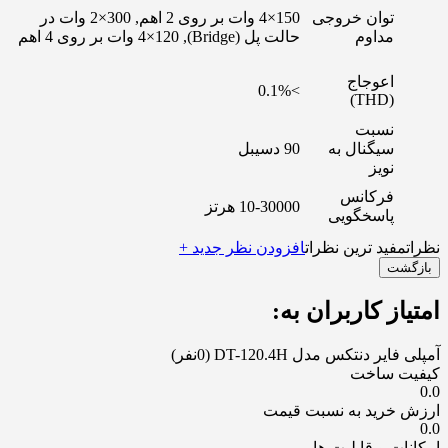
توان خروجی
150×4 وات بر روی 2 اهم, 300×2 وات در
مداوم
حالت پل (Bridge), 4×120 وات بر روی 4 اهم
اعوجاج
>0.1%
(THD)
نسبت
سیگنال به
90 دسیبل
نویز
فرکانس
10-30000 هرتز
پاسخگویی
نظرات
مفید ترین نظرات
افزودن نظر جدید +
بازگشت
امتیاز کاربران به:
آمپلی فایر دنتکس مدل DT-120.4H
(0نفر)
کیفیت ساخت
0.0
ارزش خرید به نسبت قیمت
0.0
امکانات و قابلیت ها