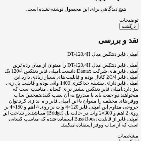
هیچ دیدگاهی برای این محصول نوشته نشده است.
توضیحات
بازگشت
نقد و بررسی
آمپلی فایر دنتکس مدل DT-120.4H
آمپلی فایر دنتکس مدل DT-120.4H را میتوان از میان رده ترین
آمپلی فایر های شرکت Dantax دانست.آمپلی فایر دنتکس 120/4 یک
آمپلی فایر 2/3/4 کانال بوده و قابلیت های بسیار زیادی دارد.این
آمپلی فایر دارای بیشینه حداکثری 1400 واتی بوده و قابلیت پل زنی
نیز دارد.آمپلی فایر دنتکس بیشتر برای کسانی مناسب است که
میخواهند دو جفت باند یا میدرنج به آن نصب کنند،همچنین ساب
ووفر های مختلف را میتوان با این آمپلی فایر راه اندازی کرد.توان
خروجی مداوم این آمپلی فایر 120×4 وات بر روی 4 اهم و 150×4 بر
روی 2 اهم و 300×2 وات در حالت پل (Bridge) میباشد.در ساخت این
آمپلی فایر از قابلیت Bass Boost استفاده شده که مناسب کسانی
است که از ساب ووفر استفاده میکنند.
مشخصات