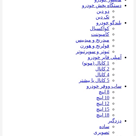
دستگاه پخش خودرو
دو دین
تک دین
بلندگو خودرو
کواکسیال
کامپوننت
میدرنج و میدبیس
فولرنج و هورن
تیوتر و سوپرتیوتر
آمپلی فایر خودرو
1 کانال (مونو)
2 کانال
4 کانال
5 کانال یا بیشتر
ساب ووفر خودرو
8 اینچ
10 اینچ
12 اینچ
15 اینچ
18 اینچ
دزدگیر
ساده
تصویری