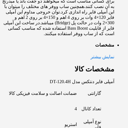
برای کسانی مناسب است که میخواهند دو جفت باند یا میدرنج
به آن نصب کنند،همچنین ساب ووفر های مختلف را میتوان با
این آمپلی فایر راه اندازی کرد.توان خروجی مداوم این آمپلی
فایر 120×4 وات بر روی 4 اهم و 150×4 بر روی 2 اهم و
300×2 وات در حالت پل (Bridge) میباشد.در ساخت این آمپلی
فایر از قابلیت Bass Boost استفاده شده که مناسب کسانی
است که از ساب ووفر استفاده میکنند.
مشخصات
نمایش بیشتر
مشخصات کالا
آمپلی فایر دنتکس مدل DT-120.4H
گارانتی
ضمانت اصالت و سلامت فیزیکی کالا
تعداد کانال
4
نوع آمپلی
استریو
فایر