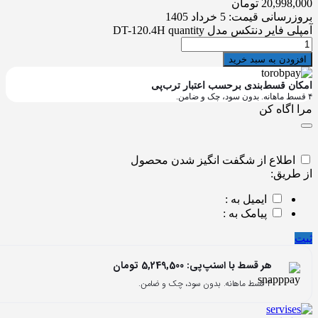
20,998,000
تومان
بروزرسانی قیمت:
5 خرداد 1405
آمپلی فایر دنتکس مدل DT-120.4H quantity
افزودن به سبد خرید
امکان قسط‌بندی برحسب اعتبار ترب‌پی
۴ قسط ماهانه. بدون سود، چک و ضامن.
مرا اگاه کن
اطلاع از شگفت انگیز شدن محصول
از طریق:
ایمیل به :
پیامک به :
ثبت
هر قسط با اسنپ‌پی:
5,249,500
تومان
۴ قسط ماهانه. بدون سود، چک و ضامن.