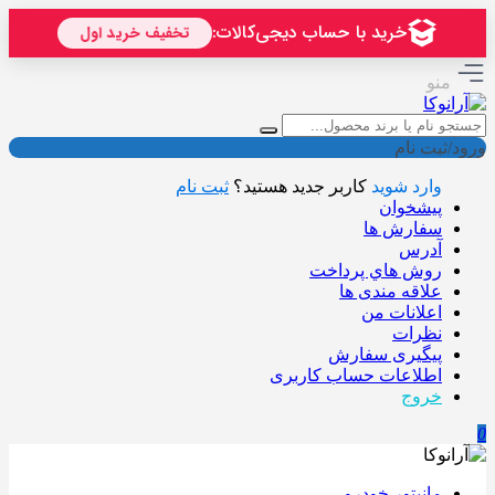
منو
ورود/ثبت نام
وارد شوید
کاربر جدید هستید؟
ثبت نام
پیشخوان
سفارش ها
آدرس
روش هاي پرداخت
علاقه مندی ها
اعلانات من
نظرات
پیگیری سفارش
اطلاعات حساب كاربری
خروج
0
مانیتور خودرو