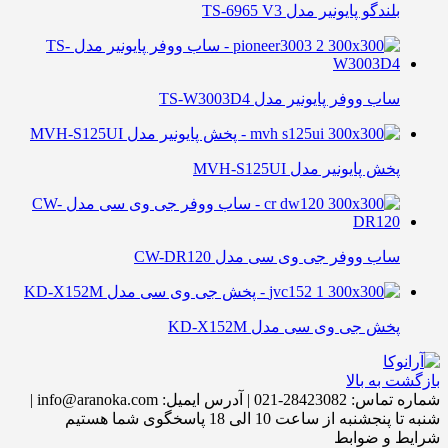
بلندگو پایونیر مدل TS-6965 V3
ساب ووفر پایونیر مدل TS-W3003D4
پخش پایونیر مدل MVH-S125UI
ساب ووفر جی وی سی مدل CW-DR120
پخش جی وی سی مدل KD-X152M
بازگشت به بالا
شماره تماس:
28423082-021
|
آدرس ایمیل:
info@aranoka.com
|
شنبه تا پنجشنبه از ساعت 10 الی 18 پاسخگوی شما هستیم
شرایط و ضوابط