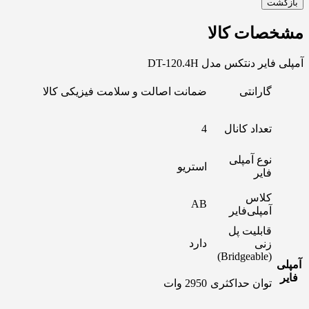
بازگشت
مشخصات کالا
آمپلی فایر دنتکس مدل DT-120.4H
گارانتی
ضمانت اصالت و سلامت فیزیکی کالا
تعداد کانال
4
نوع آمپلی
استریو
فایر
کلاس
AB
آمپلی‌فایر
قابلیت پل
دارد
زنی
(Bridgeable)
آمپلی
فایر
توان حداکثری
2950 وات