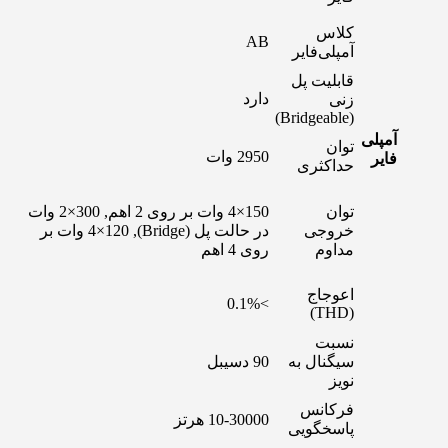
کلاس
AB
آمپلی‌فایر
قابلیت پل
دارد
زنی
(Bridgeable)
آمپلی
توان
2950 وات
فایر
حداکثری
توان
150×4 وات بر روی 2 اهم, 300×2 وات
خروجی
در حالت پل (Bridge), 4×120 وات بر
مداوم
روی 4 اهم
اعوجاج
>0.1%
(THD)
نسبت
سیگنال به
90 دسیبل
نویز
فرکانس
10-30000 هرتز
پاسخگویی