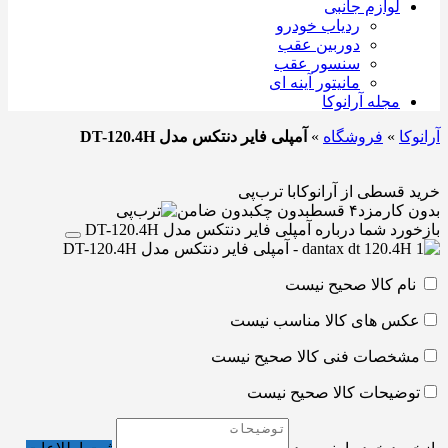
لوازم جانبی
ردیاب خودرو
دوربین عقب
سنسور عقب
مانیتور آینه ای
مجله آرانوکا
آرانوکا
»
فروشگاه
»
آمپلی فایر دنتکس مدل DT-120.4H
خرید قسطی از آرانوکا
با ترب‌پی
بدون کارمزد
۴ قسط
بدون چک
بدون ضامن
بازخورد شما درباره آمپلی فایر دنتکس مدل DT-120.4H
نام کالا صحیح نیست
عکس های کالا مناسب نیست
مشخصات فنی کالا صحیح نیست
توضیحات کالا صحیح نیست