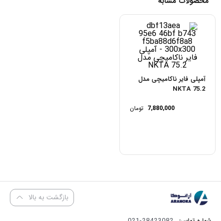
محصولات مشابه
آمپلی فایر ناکامیچی مدل
NKTA 75.2
7,880,000
تومان
بازگشت به بالا
28423082-021
شماره تماس: