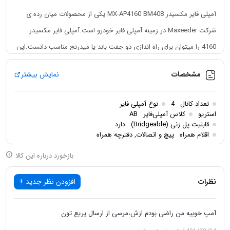
آمپلی فایر مکسیدر MX-AP4160 BM408 یکی از محصولات میان رده ی
شرکت Maxeeder در زمینه آمپلی فایر خودرو است.آمپلی فایر مکسیدر
4160 را میتوان برای راه اندازی دو جفت باند یا میدرنج مناسب دانست.این
آمپلی فایر 4 کانال بوده و همچنین میتوان آن را به ساب های سبک نیز
مشخصات
نمایش بیشتر
وصل نمود.بیشینه صدای حداکثری آمپلی فایر مکسیدر 4160 برابر با 1600
وات بوده و قابلیت پل زنی نیز دارد.این آمپلی فایر کلاس AB بوده و از
تعداد کانال
4
نوع آمپلی فایر
کیفیت مناسبی برخوردارست.توان خروجی مکسیدر 4160 بر روی 4 اهم
استریو
کلاس آمپلی‌فایر
AB
قابلیت پل زنی (Bridgeable)
دارد
معادل 40×4 وات بوده و بر روی 2 اهم معادل 70×4 وات میباشد.مکسیدر
اقلام همراه
پیچ و اتصالات, دفترچه همراه
4160 را میتوان یکی از ارزان ترین مکسیدر های 4 کانال موجود در بازار
بازخورد درباره این کالا
دانست.
نظرات
افزودن نظر جدید +
آمپ خوبیه من راضی بودم ازش،مرسی از ارسال یریع تون