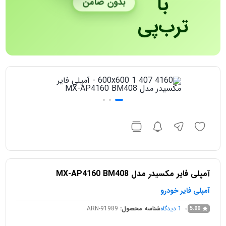
با
بدون ضامن
ترب‌پی
آمپلی فایر مکسیدر مدل MX-AP4160 BM408
آمپلی فایر خودرو
1
دیدگاه
شناسه محصول:
ARN-91989
5.00