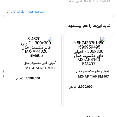
1401/02/24
توسط هادی شرفی
مشاهده همه 1 نظرات کاربران
شاید این‌ها را هم بپسندید…
آمپلی فایر مکسیدر مدل
MX-AP4320 BM805
آمپلی فایر مکسیدر مدل
آمپ
05
MX-AP4160 BM407
4,199,000
تومان
2,990,000
تومان