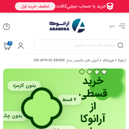
منو
0
آرانوکا
»
فروشگاه
»
آمپلی فایر مکسیدر مدل MX-AP4160 BM408
خرید
بدون کارمزد
قسطی
۴ قسط
از
آرانوکا
بدون چک