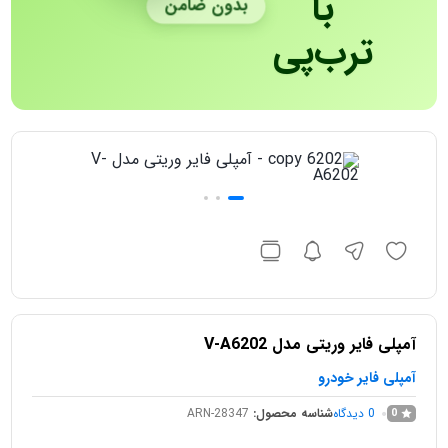
با
بدون ضامن
ترب‌پی
آمپلی فایر وریتی مدل V-A6202
آمپلی فایر خودرو
0
دیدگاه
شناسه محصول:
ARN-28347
0