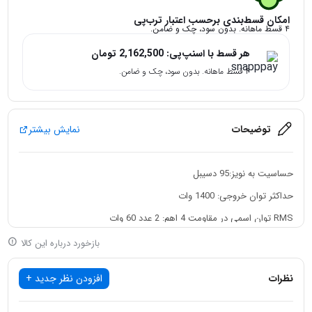
امکان قسط‌بندی برحسب اعتبار ترب‌پی
۴ قسط ماهانه. بدون سود، چک و ضامن.
هر قسط با اسنپ‌پی:
2,162,500
تومان
۴ قسط ماهانه. بدون سود، چک و ضامن.
توضیحات
نمایش بیشتر
حساسیت به نویز:95 دسیبل
حداکثر توان خروجی: 1400 وات
RMS توان اسمی در مقاومت 4 اهم: 2 عدد 60 وات
RMS توان اسمی در مقاومت 2 اهم: 2 عدد 120 وات
بازخورد درباره این کالا
حساسیت به نویز: 95 دسیبل
نظرات
افزودن نظر جدید +
فرکانس: از 10 تا 50000 (50K) هرتز
دارای فن خنک کننده ی داخلی