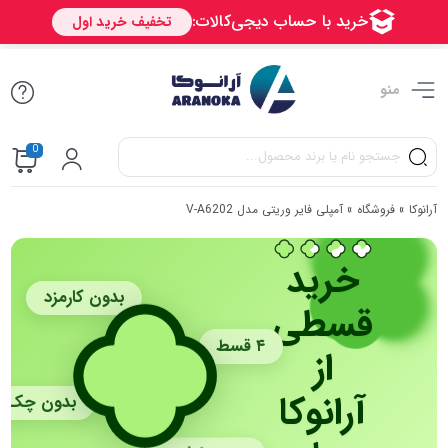
منو
0
آرانوکا
»
فروشگاه
»
آمپلی فایر وریتی مدل V-A6202
خرید
بدون کارمزد
قسطی
۴ قسط
از
آرانوکا
بدون چک