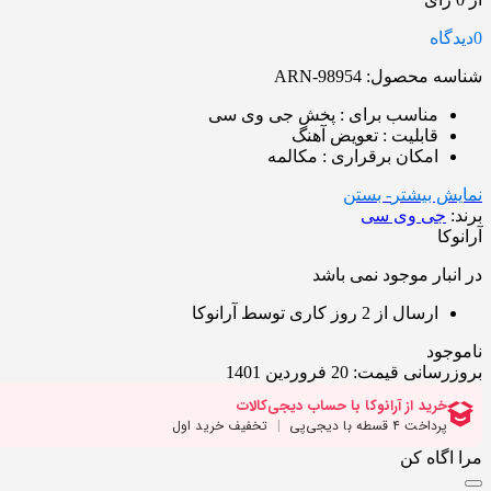
0
دیدگاه
شناسه محصول:
ARN-98954
مناسب برای : پخش جی وی سی
قابلیت : تعویض آهنگ
امکان برقراری : مکالمه
نمایش بیشتر
- بستن
برند:
جی وی سی
آرانوکا
در انبار موجود نمی باشد
ارسال از 2 روز کاری توسط آرانوکا
ناموجود
بروزرسانی قیمت:
20 فروردین 1401
مرا اگاه کن