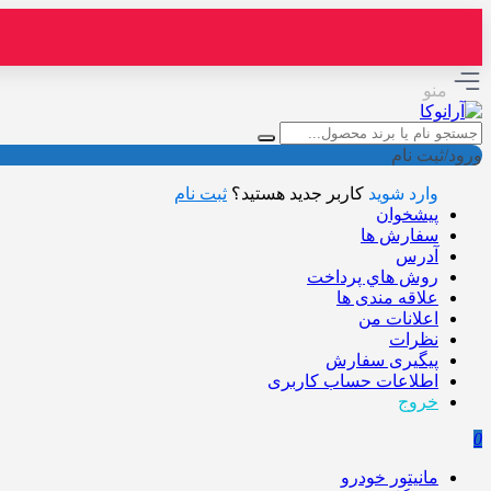
منو
ورود/ثبت نام
وارد شوید
کاربر جدید هستید؟
ثبت نام
پیشخوان
سفارش ها
آدرس
روش هاي پرداخت
علاقه مندی ها
اعلانات من
نظرات
پیگیری سفارش
اطلاعات حساب كاربری
خروج
0
مانیتور خودرو