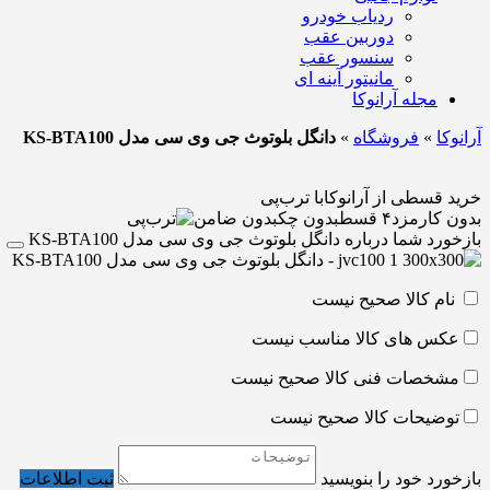
ردیاب خودرو
دوربین عقب
سنسور عقب
مانیتور آینه ای
مجله آرانوکا
آرانوکا
»
فروشگاه
»
دانگل بلوتوث جی وی سی مدل KS-BTA100
خرید قسطی از آرانوکا
با ترب‌پی
بدون کارمزد
۴ قسط
بدون چک
بدون ضامن
بازخورد شما درباره دانگل بلوتوث جی وی سی مدل KS-BTA100
نام کالا صحیح نیست
عکس های کالا مناسب نیست
مشخصات فنی کالا صحیح نیست
توضیحات کالا صحیح نیست
بازخورد خود را بنویسید
ثبت اطلاعات