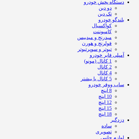
دستگاه پخش خودرو
دو دین
تک دین
بلندگو خودرو
کواکسیال
کامپوننت
میدرنج و میدبیس
فولرنج و هورن
تیوتر و سوپرتیوتر
آمپلی فایر خودرو
1 کانال (مونو)
2 کانال
4 کانال
5 کانال یا بیشتر
ساب ووفر خودرو
8 اینچ
10 اینچ
12 اینچ
15 اینچ
18 اینچ
دزدگیر
ساده
تصویری
لوازم جانبی