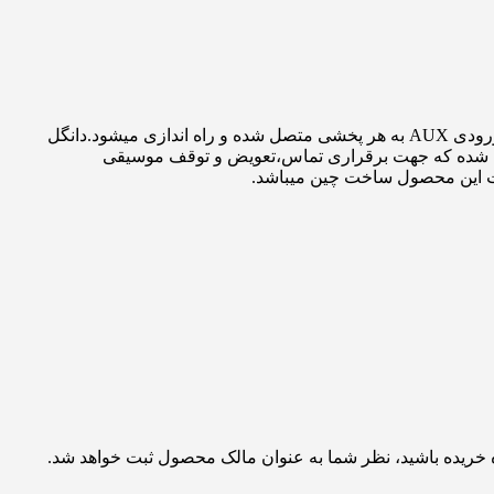
دانگل بلوتوث جی وی سی مدل KS-BTA100 یکی دیگر از محصولات شرکت JVC در زمینه سیستم صوتی خودرو است.این محصول توسط ورودی AUX به هر پخشی متصل شده و راه اندازی میشود.دانگل
محصول تعبیه شده که جهت برقراری تماس،تعویض و توقف موسیقی
ه خریده باشید، نظر شما به عنوان مالک محصول ثبت خواهد شد.