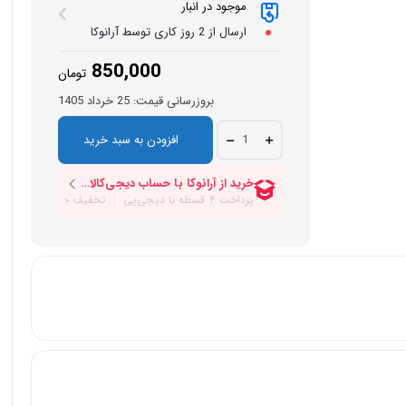
موجود در انبار
ارسال از 2 روز کاری توسط آرانوکا
850,000
تومان
بروزرسانی قیمت:
25 خرداد 1405
دوربین
افزودن به سبد خرید
دنده
عقب
پاناتک
مدل
P-
C43
quantity