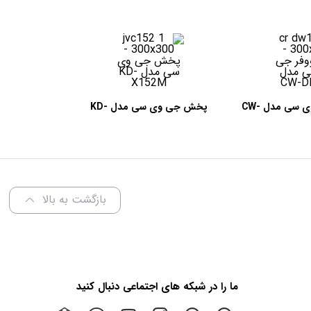
ساب ووفر جی وی سی مدل CW-
پخش جی وی سی مدل KD-
X152M
DR1
بازگشت به بالا
ما را در شبکه های اجتماعی دنبال کنید