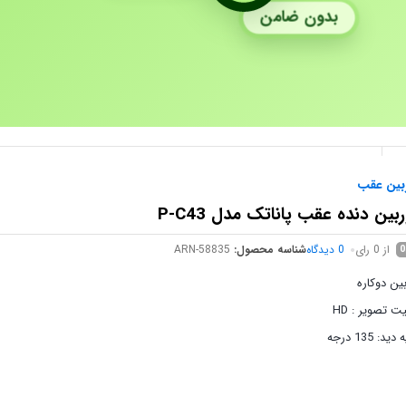
بدون ضامن
بین عقب
بین دنده عقب پاناتک مدل P-C43
از 0 رای
0
دیدگاه
شناسه محصول:
ARN-58835
0
ین دوکاره
ت تصویر : HD
ید: 135 درجه