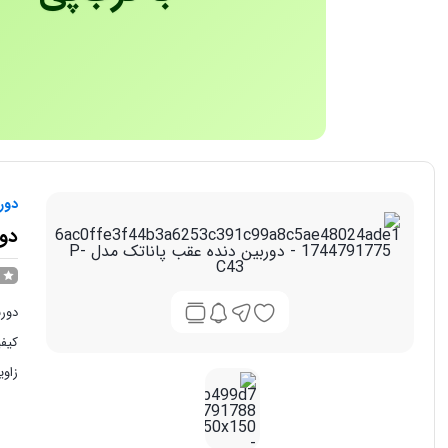
دور
دور
دورب
کیفی
زاویه د