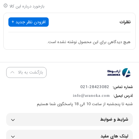
سایز سیم پیچ
4 اینچ
بازخورد درباره این کالا
هاست.این ساب ووفر را میتوان یکی از بهترین و با کیفیت ترین ساب ووفر
ها در سطح جهانی دانست که کیفیت فوق العاده ای دارد.
نظرات
افزودن نظر جدید +
هیچ دیدگاهی برای این محصول نوشته نشده است.
بازگشت به بالا
28423082-021
شماره تماس:
آدرس ایمیل:
info@aranoka.com
شنبه تا پنجشنبه از ساعت 10 الی 18 پاسخگوی شما هستیم
شرایط و ضوابط
لینک های مفید