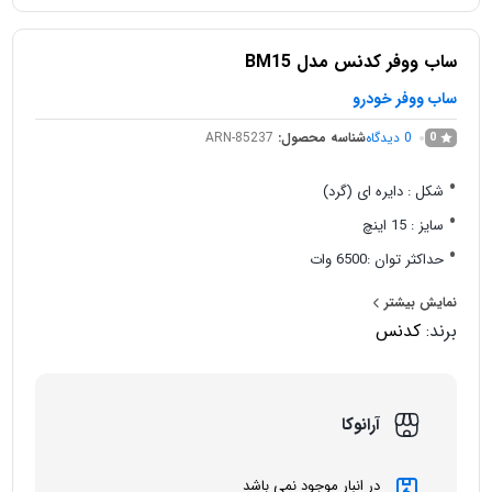
ساب ووفر کدنس مدل BM15
ساب ووفر خودرو
0
دیدگاه
شناسه محصول:
ARN-85237
0
شکل : دایره ای (گرد)
سایز : 15 اینچ
حداکثر توان :6500 وات
توان اسمی (RMS) : 2500 وات
نمایش بیشتر
تعداد در هر جعبه : یک عدد
برند:
کدنس
آرانوکا
در انبار موجود نمی باشد