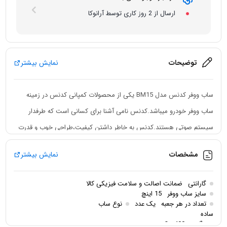
ارسال از 2 روز کاری توسط آرانوکا
توضیحات
نمایش بیشتر
ساب ووفر کدنس مدل BM15 یکی از محصولات کمپانی کدنس در زمینه
ساب ووفر خودرو میباشد.کدنس نامی آشنا برای کسانی است که طرفدار
سیستم صوتی هستند.کدنس به خاطر داشتن کیفیت،طراحی خوب و قدرت
بالا همیشه زبانزد بوده است.ساب ووفر کدنس BM15 یک ساب ووفر 15 اینچ
مشخصات
نمایش بیشتر
حرفه ای بوده و برای راه اندازی آن نیاز به آمپلی فایر مونو دارد.کدنس در
این محصول از بیشینه صدای حداکثری 6500 وات و توان اسمی 2500 وات
گارانتی
ضمانت اصالت و سلامت فیزیکی کالا
RMS استفاده کرده است.کویل صوتی ساب ووفر BM15 اینچ کدنس معادل
سایز ساب ووفر
15 اینچ
تعداد در هر جعبه
یک عدد
نوع ساب
4 اینچ میباشد.همچنین این محصول دارای دو کوئل با امپدانس 2 اهم
ساده
مگنت
400 Oz
میباشد.اگر دنبال یک ساب با کیفیت میگردید کدنس یکی از بهترین گزینه