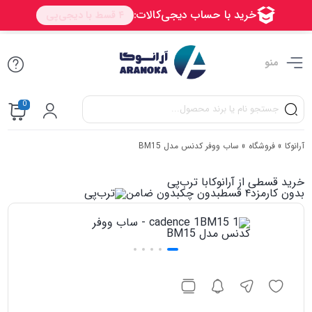
منو
0
آرانوکا
»
فروشگاه
»
ساب ووفر کدنس مدل BM15
خرید قسطی از آرانوکا
با ترب‌پی
بدون کارمزد
۴ قسط
بدون چک
بدون ضامن