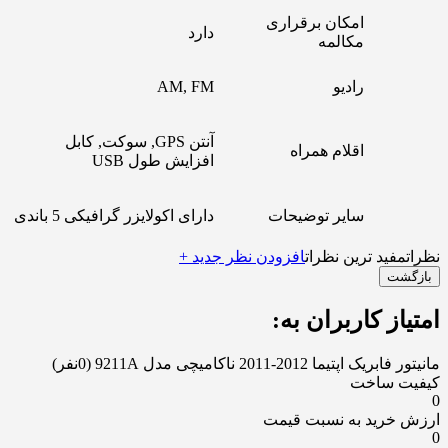
امکان برقراری
دارد
مکالمه
رادیو
AM, FM
آنتن GPS, سوکت, کابل
اقلام همراه
افزایش طول USB
سایر توضیحات
دارای اکولایزر گرافیکی 5 باندی
نظرات
مفید ترین نظرات
افزودن نظر جدید +
بازگشت
امتیاز کاربران به:
مانیتور فابریک اپتیما 2012-2011 ناکامیچی مدل 9211A
(0نفر)
کیفیت ساخت
0
ارزش خرید به نسبت قیمت
0