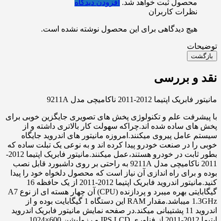
محصول ثبت خواهد شد.
افزودن دیدگاه
نظرات کاربران
هیچ دیدگاهی برای این محصول نوشته نشده است.
توضیحات
بازگشت
نقد و بررسی
مانیتور فابریک اپتیما 2012-2011 ناکامیچی مدل 9211A
با پیشرفت علم و تکنولوژی پخش های تصویری جایگزین خوبی برای
پخش های ساده شده اند.چراکه سهولت کار بالاتری داشته و از
سیستم عامل پیروی میکنند.امروزه مانیتور های اندروید جایگاه
خوبی را در صنعت خودرو پیدا کرده اند و به نوعی یک تبلت ساده که
بطور ثابت در خودرو هستند،عمل میکنند.مانیتور فابریک اپتیما 2012-
2011 ناکامیچی مدل 9211A به راحتی بر روی داشبورد قابل نصب
بوده و برای راه اندازی آن نیاز است که محصول دلخواه خود را پیدا
کنید.مانیتور اندروید فابریک اپتیما 2012-2011 از یک حافظه 16
گیگابایتی بهره میبرد و پردازنده (CPU) آن چهار هسته ای از نوع A7
1.3GHz میباشد.مقدار RAM این دستگاه 1 گیگابایت بوده و از
اندروید 11 پشتیبانی میکند.در صفحه نمایش مانیتور فابریک اندروید
اپتیما 2012-2011 از فناوری IPS LCD و رزولیشن 600×1024