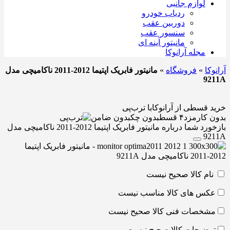
لوازم جانبی
ردیاب خودرو
دوربین عقب
سنسور عقب
مانیتور آینه ای
مجله آرانوکا
آرانوکا
»
فروشگاه
»
مانیتور فابریک اپتیما 2012-2011 ناکامیچی مدل
9211A
خرید قسطی از آرانوکا
با ترب‌پی
بدون کارمزد
۴ قسط
بدون چک
بدون ضامن
بازخورد شما درباره مانیتور فابریک اپتیما 2012-2011 ناکامیچی مدل
9211A
نام کالا صحیح نیست
عکس های کالا مناسب نیست
مشخصات فنی کالا صحیح نیست
توضیحات کالا صحیح نیست