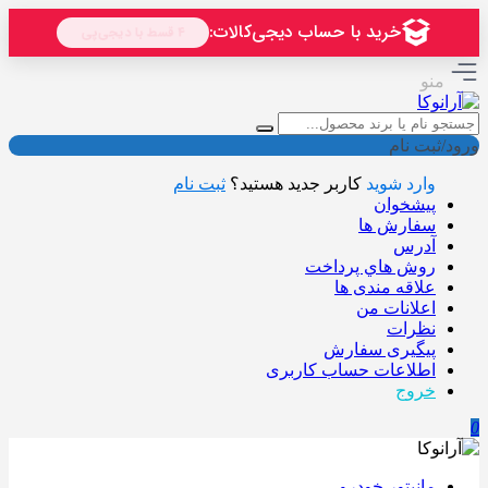
منو
ورود/ثبت نام
وارد شوید
کاربر جدید هستید؟
ثبت نام
پیشخوان
سفارش ها
آدرس
روش هاي پرداخت
علاقه مندی ها
اعلانات من
نظرات
پیگیری سفارش
اطلاعات حساب كاربری
خروج
0
مانیتور خودرو