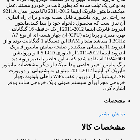
به نوعی یک تبلت ساده که بطور ثابت در خودرو هستند،عمل
میکنند.مانیتور فابریک اپتیما 2012-2011 ناکامیچی مدل 9211A
به راحتی بر روی داشبورد قابل نصب بوده و برای راه اندازی
آن نیاز است که محصول دلخواه خود را پیدا کنید.مانیتور
اندروید فابریک اپتیما 2012-2011 از یک حافظه 16 گیگابایتی
بهره میبرد و پردازنده (CPU) آن چهار هسته ای از نوع A7
1.3GHz میباشد.مقدار RAM این دستگاه 1 گیگابایت بوده و از
اندروید 11 پشتیبانی میکند.در صفحه نمایش مانیتور فابریک
اندروید اپتیما 2012-2011 از فناوری IPS LCD و رزولیشن
600×1024 استفاده شده که به این خاطر با تغییر زاویه دید
رنگ مانیتور تغییر خاصی پیدا نمیکند.از دیگر مشخصات مانیتور
فابریک کیا اپتیما 2012-2011 میتوان به پشتیبانی از دو پورت
USB،پشتیبانی از دوربین عقب،WiFi داخلی،بلوتوث،چهار
خروجی مجزا برای سیستم صوتی و یک خروجی ساب ووفر
اشاره کرد.
مشخصات
نمایش بیشتر
مشخصات کالا