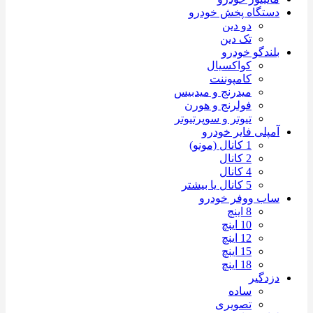
دستگاه پخش خودرو
دو دین
تک دین
بلندگو خودرو
کواکسیال
کامپوننت
میدرنج و میدبیس
فولرنج و هورن
تیوتر و سوپرتیوتر
آمپلی فایر خودرو
1 کانال (مونو)
2 کانال
4 کانال
5 کانال یا بیشتر
ساب ووفر خودرو
8 اینچ
10 اینچ
12 اینچ
15 اینچ
18 اینچ
دزدگیر
ساده
تصویری