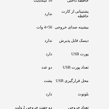
حافظه داخلی
16 گیگابایت
پشتیبانی از کارت
ندارد
حافظه
بیشینه صدای خروجی
50×4 وات
دیسک قابل پذیرش
ندارد
پورت USB
دارد
تعداد پورت USB
دو عدد
محل قرارگیری USB
پشت
بلوتوث
دارد
تعداد خروجی
دو جفت خروجی 2 ولت