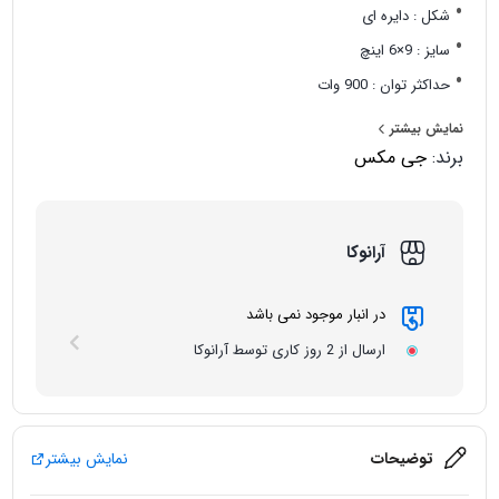
شکل : دایره ای
سایز : 9×6 اینچ
حداکثر توان : 900 وات
توان اسمی (RMS) : 300 وات
نمایش بیشتر
تعداد در هر جعبه : یک عدد
برند:
جی مکس
آرانوکا
در انبار موجود نمی باشد
ارسال از 2 روز کاری توسط آرانوکا
توضیحات
نمایش بیشتر