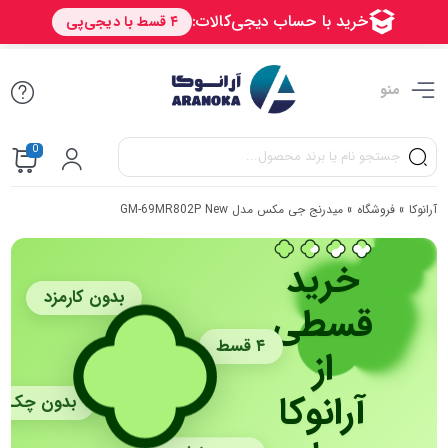
منو
0
آرانوکا
»
فروشگاه
»
میدرنج جی مکس مدل GM-69MR802P New
خرید
بدون کارمزد
قسطی
۴ قسط
از
آرانوکا
بدون چک