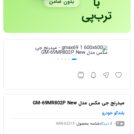
با
بدون ضامن
ترب‌پی
میدرنج جی مکس مدل GM-69MR802P New
بلندگو خودرو
0
دیدگاه
شناسه محصول:
ARN-52219
0