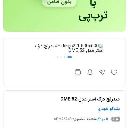
با
بدون ضامن
ترب‌پی
میدرنج درگ استر مدل DME 52
بلندگو خودرو
0
دیدگاه
شناسه محصول:
ARN-76248
0