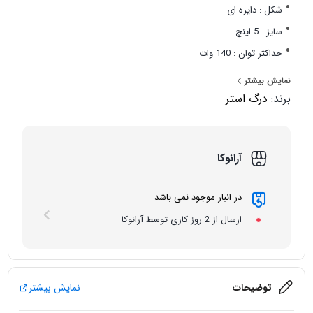
شکل : دایره ای
سایز : 5 اینچ
حداکثر توان : 140 وات
توان اسمی (RMS) : 70 وات
نمایش بیشتر
تعداد در هر جعبه : یک جفت
برند:
درگ استر
آرانوکا
در انبار موجود نمی باشد
ارسال از 2 روز کاری توسط آرانوکا
توضیحات
نمایش بیشتر