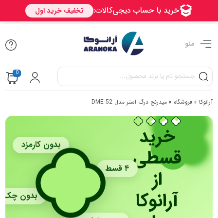
منو
0
آرانوکا
»
فروشگاه
»
میدرنج درگ استر مدل DME 52
خرید
بدون کارمزد
قسطی
۴ قسط
از
آرانوکا
بدون چک