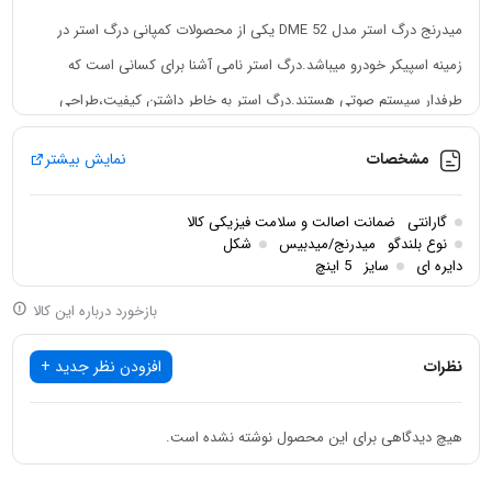
میدرنج درگ استر مدل DME 52 یکی از محصولات کمپانی درگ استر در
زمینه اسپیکر خودرو میباشد.درگ استر نامی آشنا برای کسانی است که
طرفدار سیستم صوتی هستند.درگ استر به خاطر داشتن کیفیت،طراحی
خوب و قدرت بالا همیشه زبانزد بوده است.میدرنج درگ استر DME 52 یک
مشخصات
نمایش بیشتر
اسپیکر 5 اینچ دایره ای (گرد) بوده و برای راه اندازی آن بهتر است از آمپلی
فایراستفاده کنید.درگ استر در این محصول از بیشینه صدای حداکثری 140
گارانتی
ضمانت اصالت و سلامت فیزیکی کالا
وات و توان اسمی 70 وات RMS استفاده کرده است.همچنین فرکانس
نوع بلندگو
میدرنج/میدبیس
شکل
دایره ای
سایز
5 اینچ
پاسخگویی این محصول 173 تا 14 کیلو هرتز میباشد.نکته مهم در مورد
میدرنج 5 اینچ درگ استر کویل صوتی (سیم پیچ) آن است که از جنس
بازخورد درباره این کالا
آلومینیوم بوده و سایزی معادل 1.5 اینچ دارد.اگر دنبال یک میدرنج با کیفیت
نظرات
افزودن نظر جدید +
میگردید درگ استر یکی از بهترین گزینه هاست.برندی که رقیبانی بزرگانی
مثل دیجیتال دیزاین،گرند زیرو،پاور ساند و … پشت سر گذاشته و بسیار قابل
هیچ دیدگاهی برای این محصول نوشته نشده است.
تحسین است.