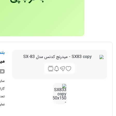
بلن
مید
سایز 
گارا
تعداد: 
دارا
نمای