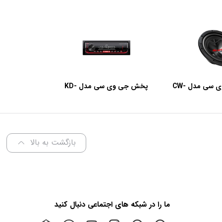
ساب ووفر جی وی سی مدل CW-
پخش جی وی سی مدل KD-
X152M
DR1
بازگشت به بالا
ما را در شبکه های اجتماعی دنبال کنید