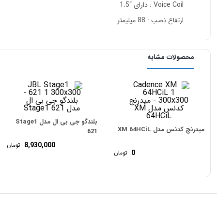
Voice Coil : دارای “1.5
ارتفاع نصب : 88 میلیمتر
محصولات مشابه
بلندگو جی بی ال مدل Stage1
میدرنج کدنس مدل XM 64HCiL
621
8,930,000
تومان
0
تومان