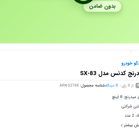
بدون ضامن
دگو خودرو
رنج کدنس مدل SX-83
از 0 رای
0
دیدگاه
شناسه محصول:
ARN-52788
0
میدرنج: 8 اینچ
نتی شرکتی
2 عدد
ی توری محافظ
ش بیشتر