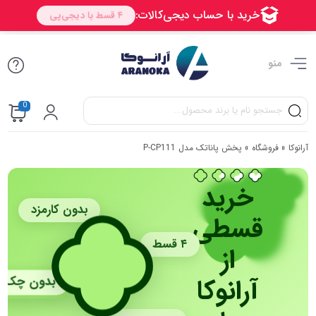
منو
0
آرانوکا
»
فروشگاه
»
پخش پاناتک مدل P-CP111
خرید
بدون کارمزد
قسطی
۴ قسط
از
آرانوکا
بدون چک