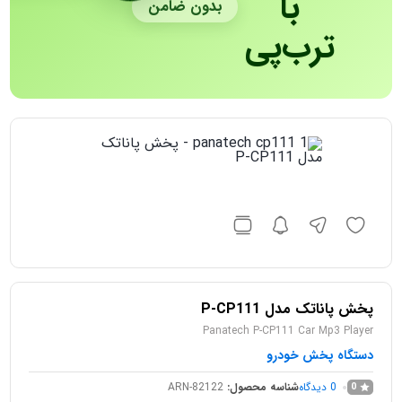
با
بدون ضامن
ترب‌پی
پخش پاناتک مدل P-CP111
Panatech P-CP111 Car Mp3 Player
دستگاه پخش خودرو
0
دیدگاه
شناسه محصول:
ARN-82122
0