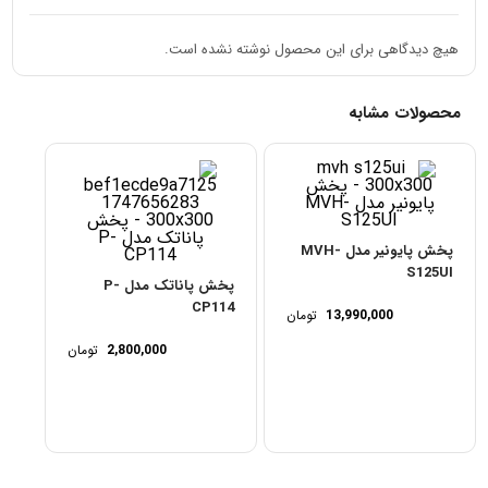
Remote پشتیبانی می کند که با آن میتوانید توسط تلفن همراه پخش خود
هیچ دیدگاهی برای این محصول نوشته نشده است.
را کنترل کنید.
لازم به ذکر است که این برنامه از سیستم عامل های اندروید و IOS پشتیبانی
محصولات مشابه
میکند.در ساخت این رادیوفلش از چند اکولایزر پیش فرض استفاده شده و
کاربر میتواند تنظیمات بسیار جزئی را به صورت دستی تغییر دهد.
برای دیدن سایر پخش های موجود در وبسایت
اینجا
کلیک کنید
پخش پایونیر مدل MVH-
S125UI
پخش پاناتک مدل P-
CP114
13,990,000
تومان
2,800,000
تومان