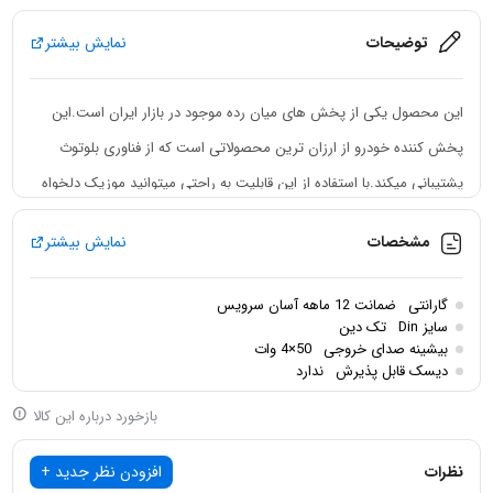
توضیحات
نمایش بیشتر
این محصول یکی از پخش های میان رده موجود در بازار ایران است.این
پخش کننده خودرو از ارزان ترین محصولاتی است که از فناوری بلوتوث
پشتیبانی میکند.با استفاده از این قابلیت به راحتی میتوانید موزیک دلخواه
خود را از تلفن همراهتان اجرا کنید.
مشخصات
نمایش بیشتر
این محصول یک پخش دکلس بوده و از دیسک پشتیبانی نمیکند.پخش
دکلس
پاناتک
111 پنل ثابت بوده یا به عبارتی دیگر پنل آن قابل جدا شدن
گارانتی
ضمانت 12 ماهه آسان سرویس
نیست.
سایز Din
تک دین
بیشینه صدای خروجی
50×4 وات
دیسک قابل پذیرش
ندارد
بازخورد درباره این کالا
از دیگر مشخصات این ضبط میتوان پشتیبانی از پورت USB،ورودی AUX و
نظرات
افزودن نظر جدید +
کارت خوان اشاره کرد.ضبط دکلس پاناتک 111 از نرم افزار Car Audio