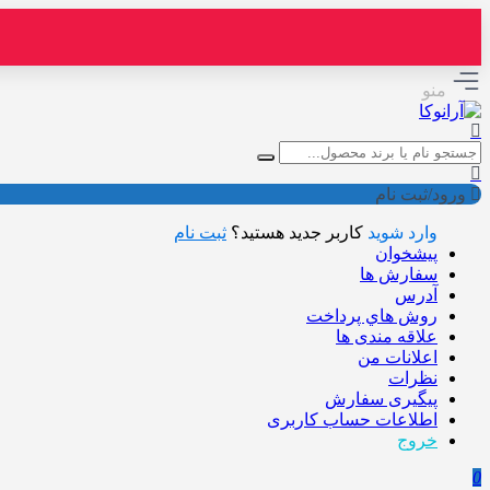
منو
ورود/ثبت نام
وارد شوید
کاربر جدید هستید؟
ثبت نام
پیشخوان
سفارش ها
آدرس
روش هاي پرداخت
علاقه مندی ها
اعلانات من
نظرات
پیگیری سفارش
اطلاعات حساب كاربری
خروج
0