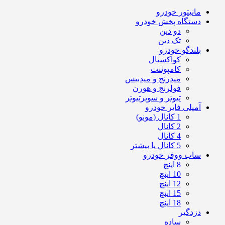
مانیتور خودرو
دستگاه پخش خودرو
دو دین
تک دین
بلندگو خودرو
کواکسیال
کامپوننت
میدرنج و میدبیس
فولرنج و هورن
تیوتر و سوپرتیوتر
آمپلی فایر خودرو
1 کانال (مونو)
2 کانال
4 کانال
5 کانال یا بیشتر
ساب ووفر خودرو
8 اینچ
10 اینچ
12 اینچ
15 اینچ
18 اینچ
دزدگیر
ساده