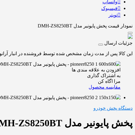
واتساپ
فیسبوک
تویتر
نمودار قیمت
پخش پایونیر مدل DMH-ZS8250BT
جزئیات ارسال
این کالا پس از مدت زمان مشخص شده توسط فروشنده در انبار آرانوکا
افزودن به علاقه مندی ها
به اشتراک گذاری
مرا اگاه کن
مقایسه محصول
دستگاه پخش خودرو
پخش پایونیر مدل DMH-ZS8250BT