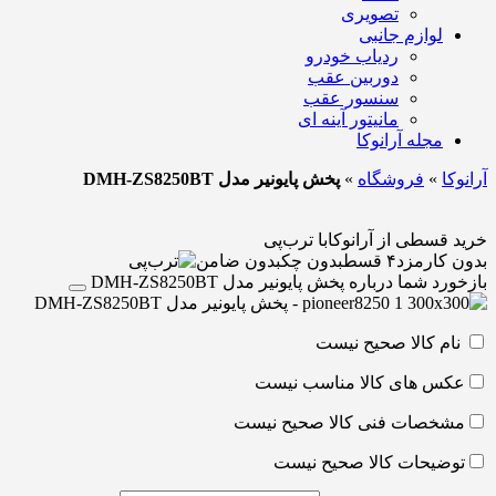
تصویری
لوازم جانبی
ردیاب خودرو
دوربین عقب
سنسور عقب
مانیتور آینه ای
مجله آرانوکا
آرانوکا
»
فروشگاه
»
پخش پایونیر مدل DMH-ZS8250BT
خرید قسطی از آرانوکا
با ترب‌پی
بدون کارمزد
۴ قسط
بدون چک
بدون ضامن
بازخورد شما درباره پخش پایونیر مدل DMH-ZS8250BT
نام کالا صحیح نیست
عکس های کالا مناسب نیست
مشخصات فنی کالا صحیح نیست
توضیحات کالا صحیح نیست