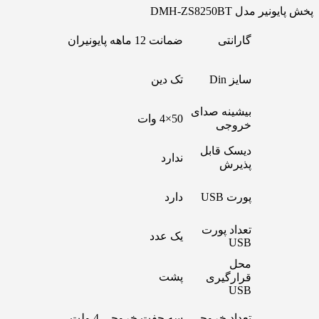
پخش پایونیر مدل DMH-ZS8250BT
گارانتی
ضمانت 12 ماهه پایونیران
سایز Din
تک دین
بیشینه صدای
50×4 وات
خروجی
دیسک قابل
ندارد
پذیرش
پورت USB
دارد
تعداد پورت
یک عدد
USB
محل
پشت
قرارگیری
USB
تعداد خروجی
سه جفت خروجی 4 ولت